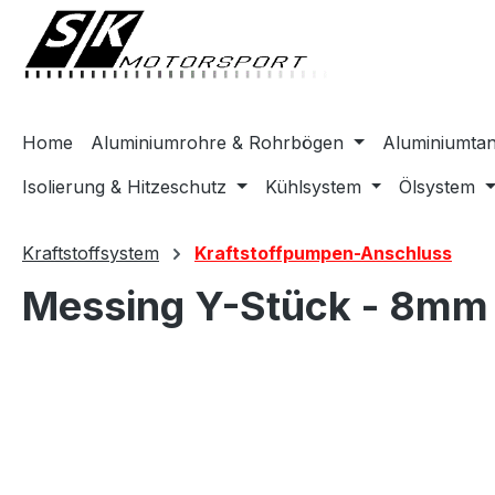
springen
Zur Hauptnavigation springen
Home
Aluminiumrohre & Rohrbögen
Aluminiumta
Isolierung & Hitzeschutz
Kühlsystem
Ölsystem
Kraftstoffsystem
Kraftstoffpumpen-Anschluss
Messing Y-Stück - 8mm
Bildergalerie überspringen