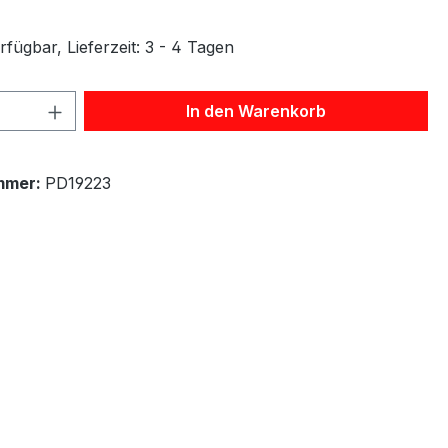
fügbar, Lieferzeit: 3 - 4 Tagen
 Anzahl: Gib den gewünschten Wert ein 
In den Warenkorb
mmer:
PD19223