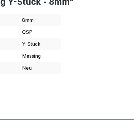
ng Y-Stück - 8mm"
8mm
QSP
Y-Stück
Messing
Neu