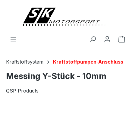
alt springen
Ware
Kraftstoffsystem
Kraftstoffpumpen-Anschluss
Messing Y-Stück - 10mm
QSP Products
Bildergalerie überspringen