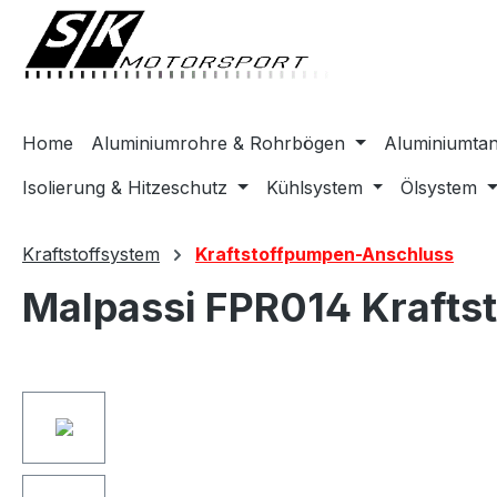
springen
Zur Hauptnavigation springen
Home
Aluminiumrohre & Rohrbögen
Aluminiumta
Isolierung & Hitzeschutz
Kühlsystem
Ölsystem
Kraftstoffsystem
Kraftstoffpumpen-Anschluss
Malpassi FPR014 Kraftst
Bildergalerie überspringen