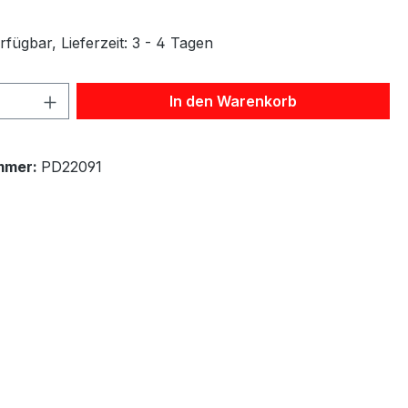
fügbar, Lieferzeit: 3 - 4 Tagen
 Anzahl: Gib den gewünschten Wert ein 
In den Warenkorb
mmer:
PD22091