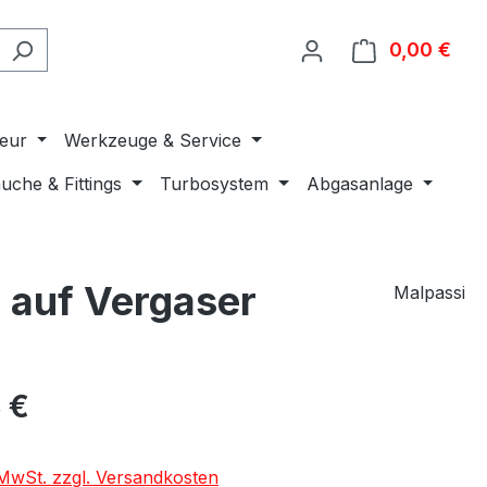
0,00 €
Ware
ieur
Werkzeuge & Service
uche & Fittings
Turbosystem
Abgasanlage
r auf Vergaser
Malpassi
 €
. MwSt. zzgl. Versandkosten