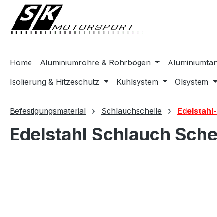
springen
Zur Hauptnavigation springen
Home
Aluminiumrohre & Rohrbögen
Aluminiumta
Isolierung & Hitzeschutz
Kühlsystem
Ölsystem
Befestigungsmaterial
Schlauchschelle
Edelstahl
Edelstahl Schlauch Sch
Bildergalerie überspringen