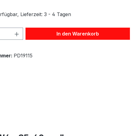
fügbar, Lieferzeit: 3 - 4 Tagen
 Anzahl: Gib den gewünschten Wert ein 
In den Warenkorb
mmer:
PD19115