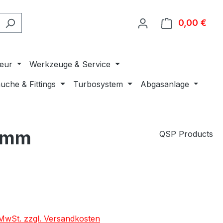
0,00 €
Ware
ieur
Werkzeuge & Service
uche & Fittings
Turbosystem
Abgasanlage
40mm
QSP Products
. MwSt. zzgl. Versandkosten