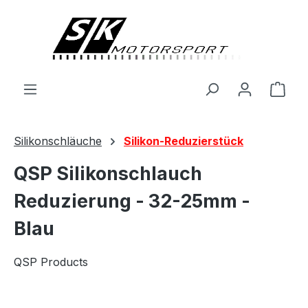
alt springen
Ware
Silikonschläuche
Silikon-Reduzierstück
QSP Silikonschlauch
Reduzierung - 32-25mm -
Blau
QSP Products
Bildergalerie überspringen