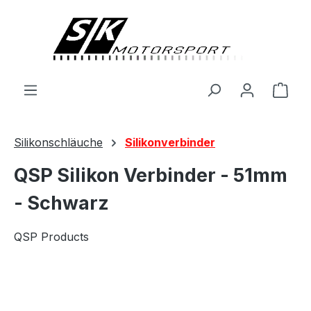
alt springen
Ware
Silikonschläuche
Silikonverbinder
QSP Silikon Verbinder - 51mm
- Schwarz
QSP Products
Bildergalerie überspringen