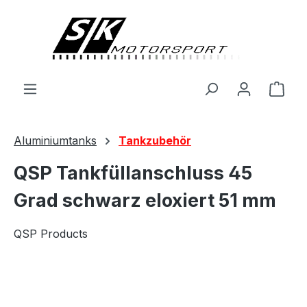
alt springen
Ware
Aluminiumtanks
Tankzubehör
QSP Tankfüllanschluss 45
Grad schwarz eloxiert 51 mm
QSP Products
Bildergalerie überspringen