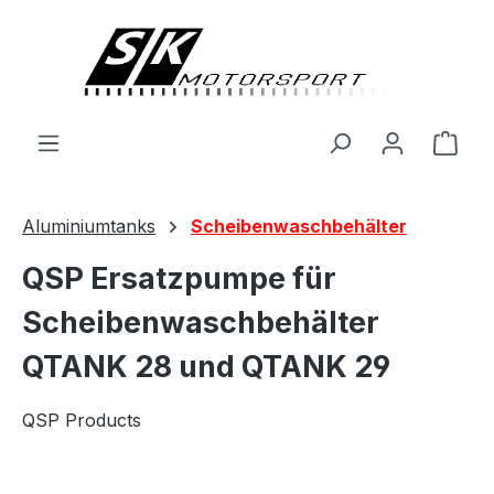
alt springen
Ware
Aluminiumtanks
Scheibenwaschbehälter
QSP Ersatzpumpe für
Scheibenwaschbehälter
QTANK 28 und QTANK 29
QSP Products
Bildergalerie überspringen