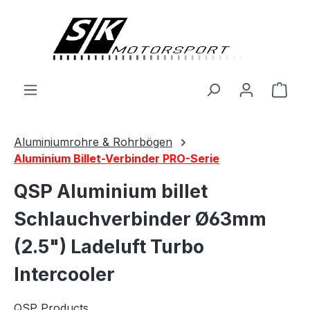
alt springen
Ware
Aluminiumrohre & Rohrbögen
Aluminium Billet-Verbinder PRO-Serie
QSP Aluminium billet
Schlauchverbinder Ø63mm
(2.5") Ladeluft Turbo
Intercooler
QSP Products