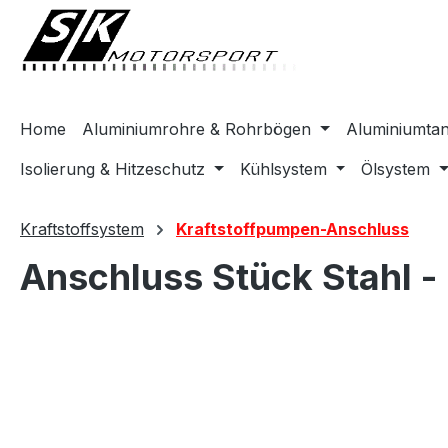
springen
Zur Hauptnavigation springen
Home
Aluminiumrohre & Rohrbögen
Aluminiumta
Isolierung & Hitzeschutz
Kühlsystem
Ölsystem
Kraftstoffsystem
Kraftstoffpumpen-Anschluss
Anschluss Stück Stahl 
Bildergalerie überspringen