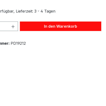
fügbar, Lieferzeit: 3 - 4 Tagen
 Anzahl: Gib den gewünschten Wert ein 
In den Warenkorb
mmer:
PD19212