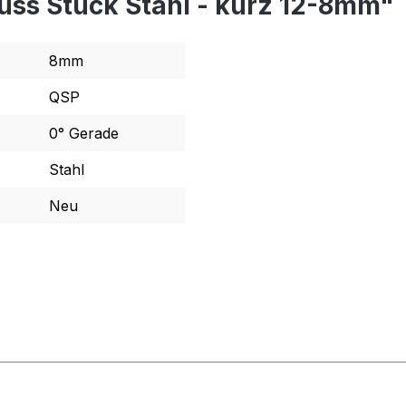
uss Stück Stahl - kurz 12-8mm"
8mm
QSP
0° Gerade
Stahl
Neu