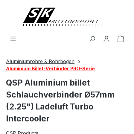
alt springen
Ware
Aluminiumrohre & Rohrbögen
Aluminium Billet-Verbinder PRO-Serie
QSP Aluminium billet
Schlauchverbinder Ø57mm
(2.25") Ladeluft Turbo
Intercooler
QSP Products