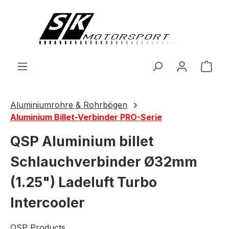
alt springen
Ware
Aluminiumrohre & Rohrbögen
Aluminium Billet-Verbinder PRO-Serie
QSP Aluminium billet
Schlauchverbinder Ø32mm
(1.25") Ladeluft Turbo
Intercooler
QSP Products