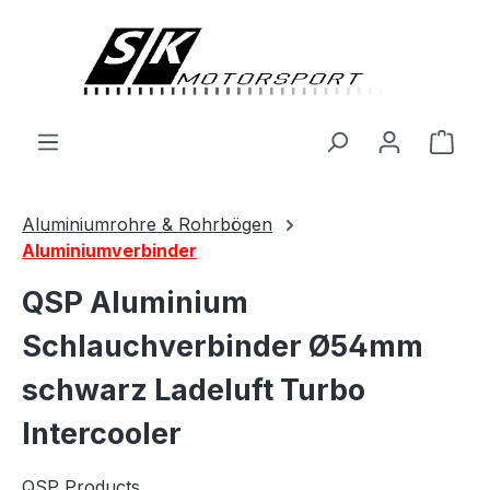
alt springen
Ware
Aluminiumrohre & Rohrbögen
Aluminiumverbinder
QSP Aluminium
Schlauchverbinder Ø54mm
schwarz Ladeluft Turbo
Intercooler
QSP Products