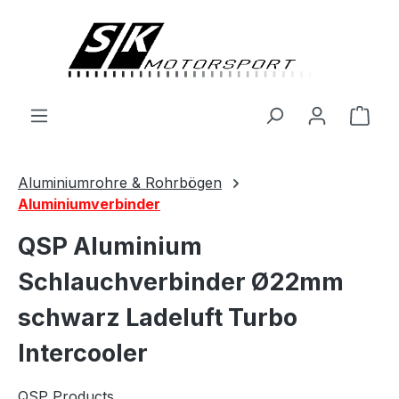
alt springen
Ware
Aluminiumrohre & Rohrbögen
Aluminiumverbinder
QSP Aluminium
Schlauchverbinder Ø22mm
schwarz Ladeluft Turbo
Intercooler
QSP Products