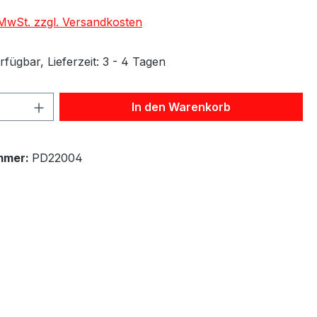
. MwSt. zzgl. Versandkosten
fügbar, Lieferzeit: 3 - 4 Tagen
 Anzahl: Gib den gewünschten Wert ein 
In den Warenkorb
mmer:
PD22004