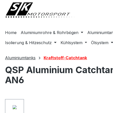
springen
Zur Hauptnavigation springen
Home
Aluminiumrohre & Rohrbögen
Aluminiumta
Isolierung & Hitzeschutz
Kühlsystem
Ölsystem
Aluminiumtanks
Kraftstoff-Catchtank
QSP Aluminium Catchtan
AN6
Bildergalerie überspringen