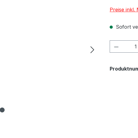
Preise inkl
Sofort ver
Produkt
Produktnu