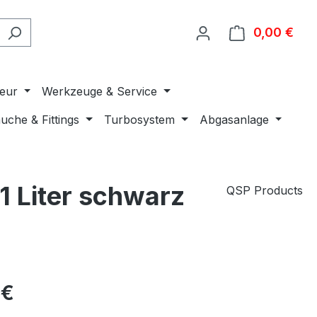
0,00 €
Ware
ieur
Werkzeuge & Service
uche & Fittings
Turbosystem
Abgasanlage
1 Liter schwarz
QSP Products
 €