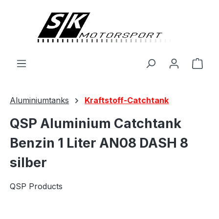
alt springen
Ware
Aluminiumtanks
Kraftstoff-Catchtank
QSP Aluminium Catchtank
Benzin 1 Liter AN08 DASH 8
silber
QSP Products
Bildergalerie überspringen