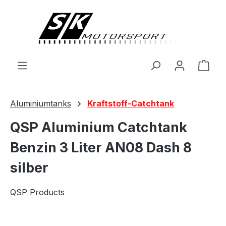
alt springen
Ware
Aluminiumtanks
Kraftstoff-Catchtank
QSP Aluminium Catchtank
Benzin 3 Liter AN08 Dash 8
silber
QSP Products
Bildergalerie überspringen