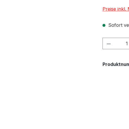
Preise inkl
Sofort ver
Produkt
Produktnu