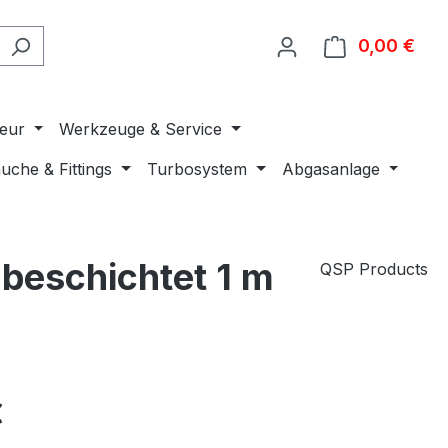
0,00 €
Ware
ieur
Werkzeuge & Service
uche & Fittings
Turbosystem
Abgasanlage
beschichtet 1 m
QSP Products
€