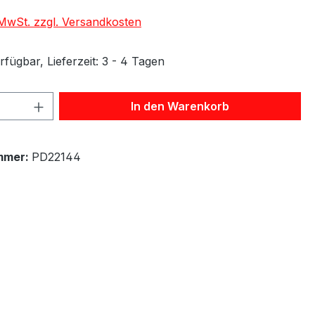
. MwSt. zzgl. Versandkosten
fügbar, Lieferzeit: 3 - 4 Tagen
 Anzahl: Gib den gewünschten Wert ein 
In den Warenkorb
mmer:
PD22144