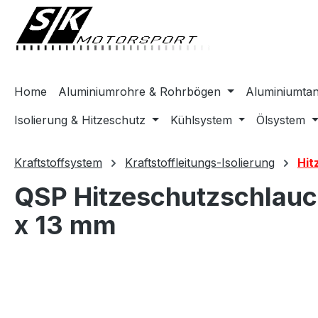
springen
Zur Hauptnavigation springen
Home
Aluminiumrohre & Rohrbögen
Aluminiumta
Isolierung & Hitzeschutz
Kühlsystem
Ölsystem
Kraftstoffsystem
Kraftstoffleitungs-Isolierung
Hit
QSP Hitzeschutzschlauc
x 13 mm
Bildergalerie überspringen