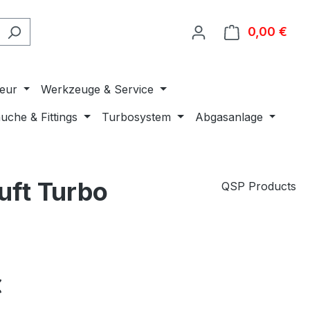
0,00 €
Ware
ieur
Werkzeuge & Service
uche & Fittings
Turbosystem
Abgasanlage
uft Turbo
QSP Products
€