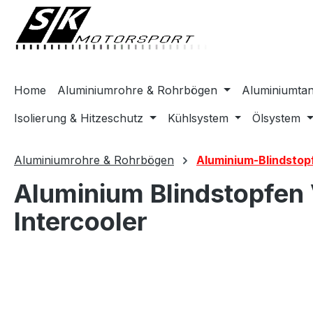
springen
Zur Hauptnavigation springen
Home
Aluminiumrohre & Rohrbögen
Aluminiumta
Isolierung & Hitzeschutz
Kühlsystem
Ölsystem
Aluminiumrohre & Rohrbögen
Aluminium-Blindstop
Aluminium Blindstopfen
Intercooler
Bildergalerie überspringen