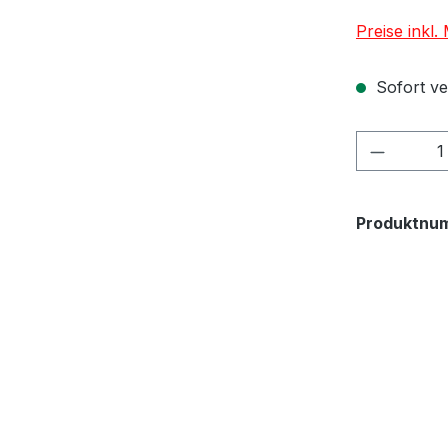
Preise inkl
Sofort ver
Produkt
Produktnu