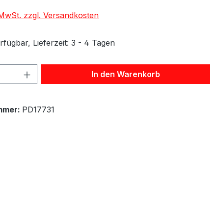
. MwSt. zzgl. Versandkosten
fügbar, Lieferzeit: 3 - 4 Tagen
 Anzahl: Gib den gewünschten Wert ein 
In den Warenkorb
mmer:
PD17731