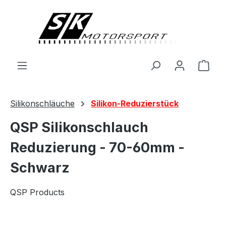
alt springen
Ware
Silikonschläuche
Silikon-Reduzierstück
QSP Silikonschlauch
Reduzierung - 70-60mm -
Schwarz
QSP Products
Bildergalerie überspringen