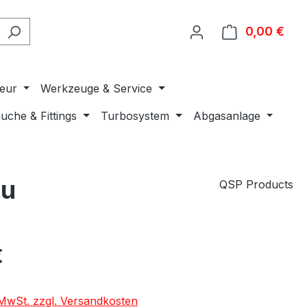
0,00 €
Ware
ieur
Werkzeuge & Service
uche & Fittings
Turbosystem
Abgasanlage
au
QSP Products
€
. MwSt. zzgl. Versandkosten