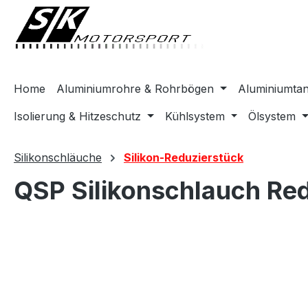
springen
Zur Hauptnavigation springen
Home
Aluminiumrohre & Rohrbögen
Aluminiumta
Isolierung & Hitzeschutz
Kühlsystem
Ölsystem
Silikonschläuche
Silikon-Reduzierstück
QSP Silikonschlauch Re
Bildergalerie überspringen