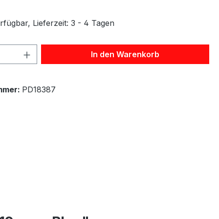
fügbar, Lieferzeit: 3 - 4 Tagen
 Anzahl: Gib den gewünschten Wert ein 
In den Warenkorb
mmer:
PD18387