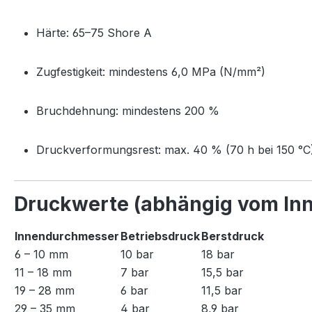
Härte: 65–75 Shore A
Zugfestigkeit: mindestens 6,0 MPa (N/mm²)
Bruchdehnung: mindestens 200 %
Druckverformungsrest: max. 40 % (70 h bei 150 °C
Druckwerte (abhängig vom In
Innendurchmesser
Betriebsdruck
Berstdruck
6 – 10 mm
10 bar
18 bar
11 – 18 mm
7 bar
15,5 bar
19 – 28 mm
6 bar
11,5 bar
29 – 35 mm
4 bar
8,9 bar