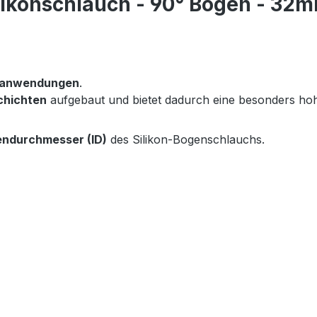
ikonschlauch - 90° Bogen - 32m
eranwendungen
.
chichten
aufgebaut und bietet dadurch eine besonders h
endurchmesser (ID)
des Silikon-Bogenschlauchs.