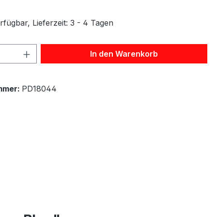
fügbar, Lieferzeit: 3 - 4 Tagen
 Anzahl: Gib den gewünschten Wert ein 
In den Warenkorb
mmer:
PD18044