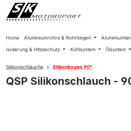
springen
Zur Hauptnavigation springen
Home
Aluminiumrohre & Rohrbögen
Aluminiumta
Isolierung & Hitzeschutz
Kühlsystem
Ölsystem
Silikonschläuche
Silikonbogen 90°
QSP Silikonschlauch - 9
Bildergalerie überspringen