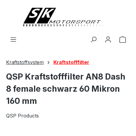
alt springen
Ware
Kraftstoffsystem
Kraftstofffilter
QSP Kraftstofffilter AN8 Dash
8 female schwarz 60 Mikron
160 mm
QSP Products
Bildergalerie überspringen