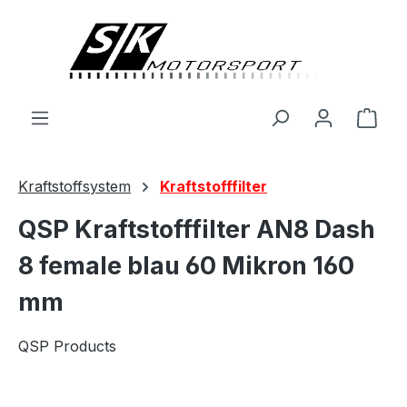
alt springen
Ware
Kraftstoffsystem
Kraftstofffilter
QSP Kraftstofffilter AN8 Dash
8 female blau 60 Mikron 160
mm
QSP Products
Bildergalerie überspringen