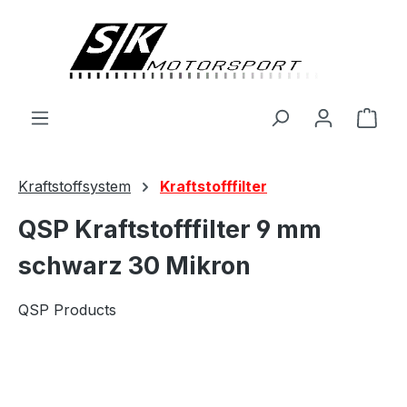
alt springen
Ware
Kraftstoffsystem
Kraftstofffilter
QSP Kraftstofffilter 9 mm
schwarz 30 Mikron
QSP Products
Bildergalerie überspringen