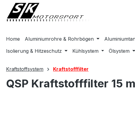
springen
Zur Hauptnavigation springen
Home
Aluminiumrohre & Rohrbögen
Aluminiumta
Isolierung & Hitzeschutz
Kühlsystem
Ölsystem
Kraftstoffsystem
Kraftstofffilter
QSP Kraftstofffilter 15
Bildergalerie überspringen