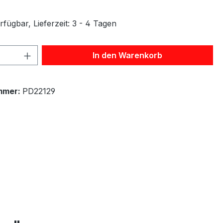
fügbar, Lieferzeit: 3 - 4 Tagen
 Anzahl: Gib den gewünschten Wert ein 
In den Warenkorb
mmer:
PD22129