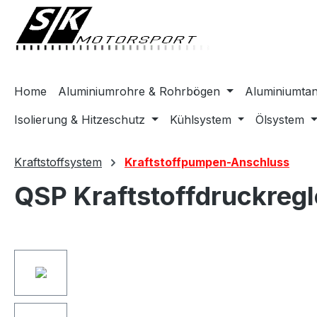
springen
Zur Hauptnavigation springen
Home
Aluminiumrohre & Rohrbögen
Aluminiumta
Isolierung & Hitzeschutz
Kühlsystem
Ölsystem
Kraftstoffsystem
Kraftstoffpumpen-Anschluss
QSP Kraftstoffdruckregl
Bildergalerie überspringen