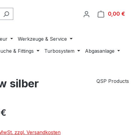
0,00 €
Ware
ieur
Werkzeuge & Service
uche & Fittings
Turbosystem
Abgasanlage
w silber
QSP Products
 €
. MwSt. zzgl. Versandkosten