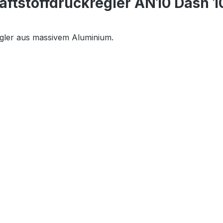
ftstoffdruckregler AN10 Dash 10
egler aus massivem Aluminium.