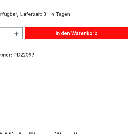
fügbar, Lieferzeit: 3 - 4 Tagen
 Anzahl: Gib den gewünschten Wert ein 
In den Warenkorb
mmer:
PD22099