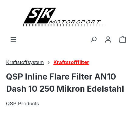
alt springen
Ware
Kraftstoffsystem
Kraftstofffilter
QSP Inline Flare Filter AN10
Dash 10 250 Mikron Edelstahl
QSP Products
Bildergalerie überspringen