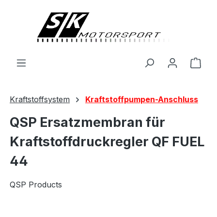
alt springen
Ware
Kraftstoffsystem
Kraftstoffpumpen-Anschluss
QSP Ersatzmembran für
Kraftstoffdruckregler QF FUEL
44
QSP Products
Bildergalerie überspringen