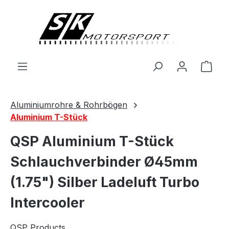
alt springen
Ware
Aluminiumrohre & Rohrbögen
Aluminium T-Stück
QSP Aluminium T-Stück
Schlauchverbinder Ø45mm
(1.75") Silber Ladeluft Turbo
Intercooler
QSP Products