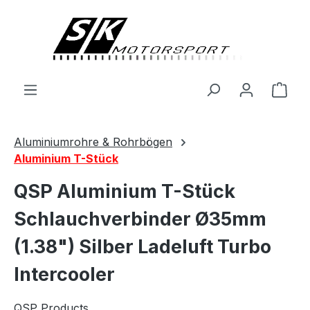
alt springen
Ware
Aluminiumrohre & Rohrbögen
Aluminium T-Stück
QSP Aluminium T-Stück
Schlauchverbinder Ø35mm
(1.38") Silber Ladeluft Turbo
Intercooler
QSP Products