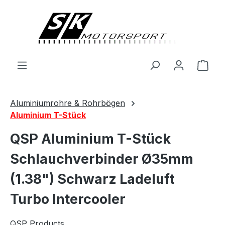
alt springen
Ware
Aluminiumrohre & Rohrbögen
Aluminium T-Stück
QSP Aluminium T-Stück
Schlauchverbinder Ø35mm
(1.38") Schwarz Ladeluft
Turbo Intercooler
QSP Products