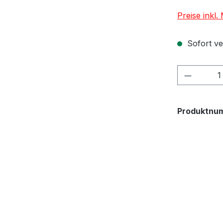
Preise inkl
Sofort ver
Produkt
Produktnu