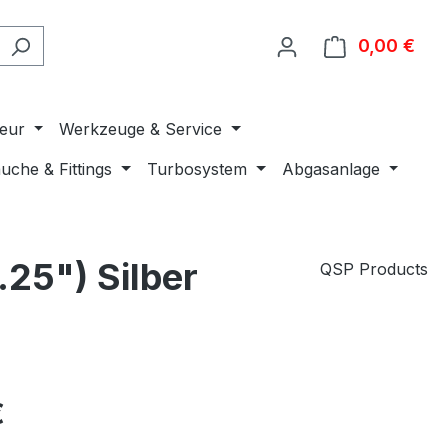
0,00 €
Ware
ieur
Werkzeuge & Service
uche & Fittings
Turbosystem
Abgasanlage
25") Silber
QSP Products
€