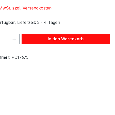
. MwSt. zzgl. Versandkosten
fügbar, Lieferzeit: 3 - 4 Tagen
 Anzahl: Gib den gewünschten Wert ein 
In den Warenkorb
mmer:
PD17675