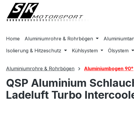
springen
Zur Hauptnavigation springen
Home
Aluminiumrohre & Rohrbögen
Aluminiumta
Isolierung & Hitzeschutz
Kühlsystem
Ölsystem
Aluminiumrohre & Rohrbögen
Aluminiumbogen 90°
QSP Aluminium Schlauch
Ladeluft Turbo Intercool
Bildergalerie überspringen