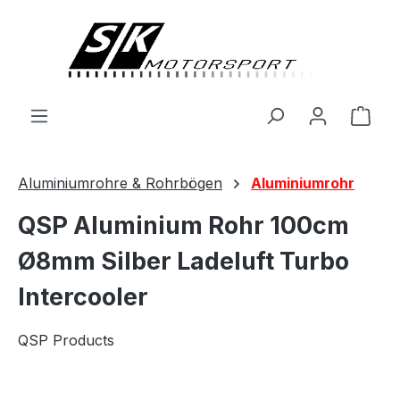
alt springen
Ware
Aluminiumrohre & Rohrbögen
Aluminiumrohr
QSP Aluminium Rohr 100cm
Ø8mm Silber Ladeluft Turbo
Intercooler
QSP Products
Bildergalerie überspringen