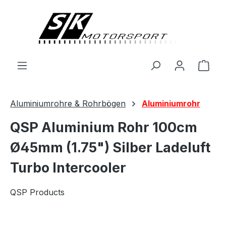
alt springen
Ware
Aluminiumrohre & Rohrbögen
Aluminiumrohr
QSP Aluminium Rohr 100cm
Ø45mm (1.75") Silber Ladeluft
Turbo Intercooler
QSP Products
Bildergalerie überspringen