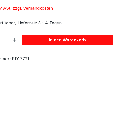
. MwSt. zzgl. Versandkosten
fügbar, Lieferzeit: 3 - 4 Tagen
 Anzahl: Gib den gewünschten Wert ein 
In den Warenkorb
mmer:
PD17721