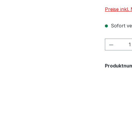
Preise inkl
Sofort ver
Produkt
Produktnu