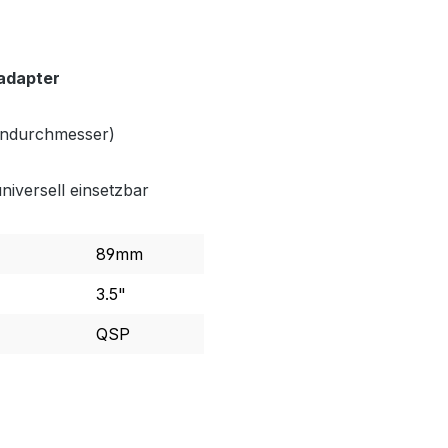
adapter
endurchmesser)
niversell einsetzbar
89mm
3.5"
QSP