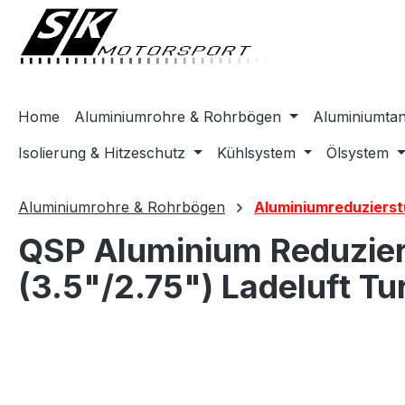
springen
Zur Hauptnavigation springen
Home
Aluminiumrohre & Rohrbögen
Aluminiumta
Isolierung & Hitzeschutz
Kühlsystem
Ölsystem
Aluminiumrohre & Rohrbögen
Aluminiumreduziers
QSP Aluminium Reduzie
(3.5"/2.75") Ladeluft Tu
Bildergalerie überspringen