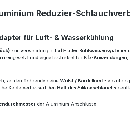
luminium Reduzier-Schlauchverb
dapter für Luft- & Wasserkühlung
ück)
zur Verwendung in
Luft- oder Kühlwassersystemen
rn
eingesetzt und eignet sich ideal für
Kfz-Anwendungen, M
ich, an den Rohrenden eine
Wulst / Bördelkante
anzubringe
iche Kante verbessert den
Halt des Silikonschlauchs
deutl
endurchmesser
der Aluminium-Anschlüsse.