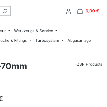
0,00 €
Ware
ieur
Werkzeuge & Service
uche & Fittings
Turbosystem
Abgasanlage
9–70mm
QSP Products
€