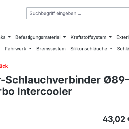
nks
Befestigungsmaterial
Kraftstoffsystem
Exter
Fahrwerk
Bremssystem
Silikonschläuche
Schlä
tück
r-Schlauchverbinder Ø8
rbo Intercooler
43,02 