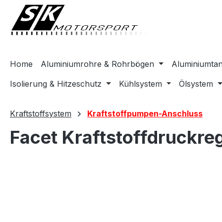
springen
Zur Hauptnavigation springen
Home
Aluminiumrohre & Rohrbögen
Aluminiumta
Isolierung & Hitzeschutz
Kühlsystem
Ölsystem
Kraftstoffsystem
Kraftstoffpumpen-Anschluss
Facet Kraftstoffdruckre
Bildergalerie überspringen