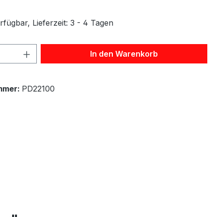
fügbar, Lieferzeit: 3 - 4 Tagen
 Anzahl: Gib den gewünschten Wert ein 
In den Warenkorb
mmer:
PD22100